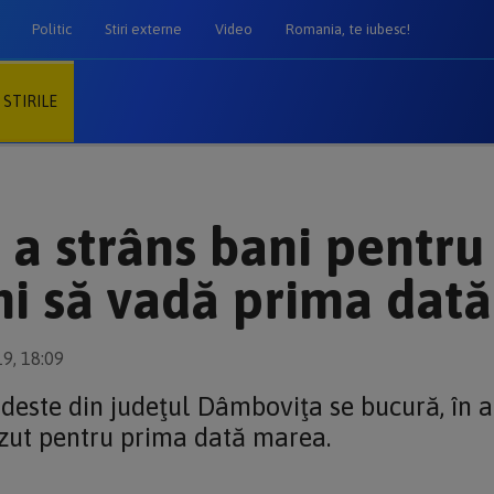
Politic
Stiri externe
Video
Romania, te iubesc!
 STIRILE
 a strâns bani pentru
ni să vadă prima dat
19, 18:09
odeste din judeţul Dâmboviţa se bucură, în ac
ăzut pentru prima dată marea.