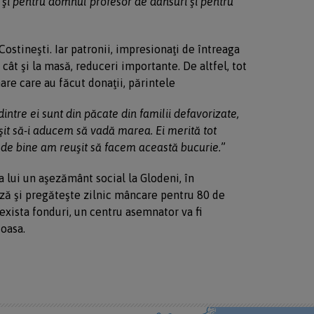
 şi pentru domnul profesor de dansuri şi pentru
 Costineşti. Iar patronii, impresionaţi de întreaga
, cât şi la masă, reduceri importante. De altfel, tot
are care au făcut donaţii, părintele
dintre ei sunt din păcate din familii defavorizate,
t să-i aducem să vadă marea. Ei merită tot
 de bine am reuşit să facem această bucurie.
”
a lui un aşezământ social la Glodeni, în
ză şi pregăteşte zilnic mâncare pentru 80 de
 exista fonduri, un centru asemnator va fi
ioasa.