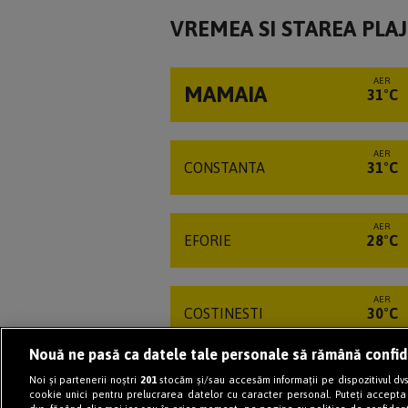
VREMEA SI STAREA PLA
AER
MAMAIA
31°C
AER
CONSTANTA
31°C
AER
EFORIE
28°C
AER
COSTINESTI
30°C
Nouă ne pasă ca datele tale personale să rămână confid
AER
Noi și partenerii noștri
201
stocăm și/sau accesăm informații pe dispozitivul dvs.
NEPTUN
30°C
cookie unici pentru prelucrarea datelor cu caracter personal. Puteți accepta