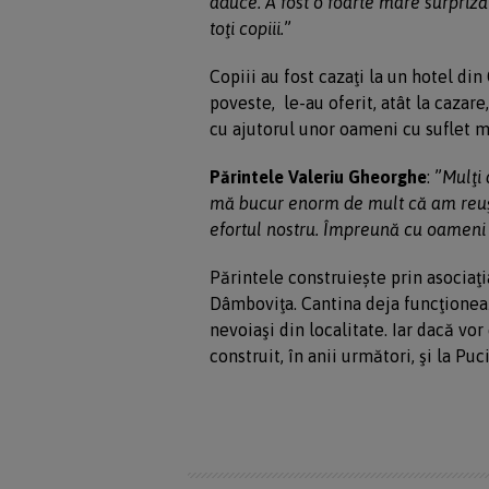
aduce. A fost o foarte mare surpriză
toţi copiii.
”
Copiii au fost cazaţi la un hotel din
poveste, le-au oferit, atât la cazare
cu ajutorul unor oameni cu suflet m
Părintele Valeriu Gheorghe
: ”
Mulţi 
mă bucur enorm de mult că am reuşi
efortul nostru. Împreună cu oameni
Părintele construiește prin asociaţi
Dâmboviţa. Cantina deja funcţionea
nevoiaşi din localitate. Iar dacă vor
construit, în anii următori, şi la Puc