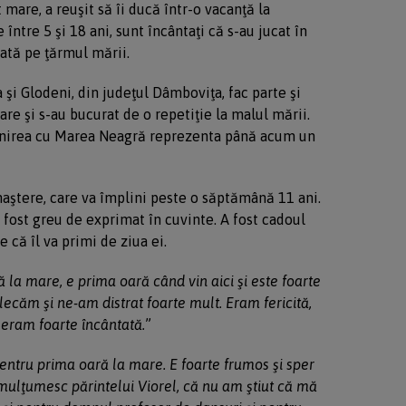
 mare, a reuşit să îi ducă într-o vacanţă la
 între 5 şi 18 ani, sunt încântaţi că s-au jucat în
dată pe ţărmul mării.
şi Glodeni, din judeţul Dâmboviţa, fac parte şi
re şi s-au bucurat de o repetiţie la malul mării.
tâlnirea cu Marea Neagră reprezenta până acum un
naştere, care va împlini peste o săptămână 11 ani.
a fost greu de exprimat în cuvinte. A fost cadoul
 că îl va primi de ziua ei.
 la mare, e prima oară când vin aici şi este foarte
ecăm şi ne-am distrat foarte mult. Eram fericită,
eram foarte încântată.
”
entru prima oară la mare. E foarte frumos şi sper
ă mulţumesc părintelui Viorel, că nu am ştiut că mă