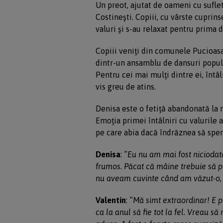
Un preot, ajutat de oameni cu suflet
Costineşti. Copiii, cu vârste cuprinse
valuri şi s-au relaxat pentru prima 
Copiii veniţi din comunele Pucioasa 
dintr-un ansamblu de dansuri popula
Pentru cei mai mulţi dintre ei, în
vis greu de atins.
Denisa este o fetiţă abandonată la 
Emoţia primei întâlniri cu valurile 
pe care abia dacă îndrăznea să spere
Denisa
: ”
Eu nu am mai fost niciodată
frumos. Păcat că mâine trebuie să pl
nu aveam cuvinte când am văzut-o, 
Valentin
: ”
Mă simt extraordinar! E p
ca la anul să fie tot la fel. Vreau s