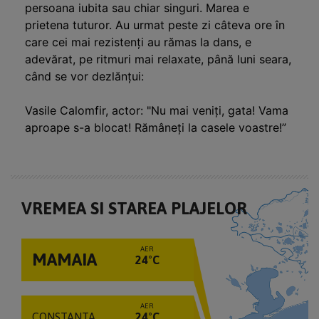
persoana iubita sau chiar singuri. Marea e
prietena tuturor.
Au urmat peste zi câteva ore în
care cei mai rezistenți au rămas la dans, e
adevărat, pe ritmuri mai relaxate, până luni seara,
când se vor dezlănțui:
Vasile Calomfir, actor: "Nu mai veniți, gata! Vama
aproape s-a blocat! Rămâneți la casele voastre!”
VREMEA SI STAREA PLAJELOR
AER
MAMAIA
24°C
AER
CONSTANTA
24°C