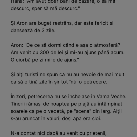
Hana:
"Am avut doar bani de cazare, o să mă
descurc, sper să mă descurc."
Și Aron are buget restrâns, dar este fericit și
dansează de 3 zile.
Aron:
"De ce să dormi când e așa o atmosferă?
Am venit cu 300 de lei și mi-au ajuns până acum.
O ciorbă pe zi mi-e de ajuns."
Și alți turiști ne spun că nu au nevoie de mai mult
ca să o țină zile în șir tot într-o petrecere.
În zori, petrecerea nu se încheiase în Vama Veche.
Tinerii rămași de noaptea pe plajă au întâmpinat
soarele ca pe o vedetă, pe "scena" din larg.
Alții
s-au aruncat în valuri, deși apa era sloi.
N-a contat nici dacă au venit cu prietenii,